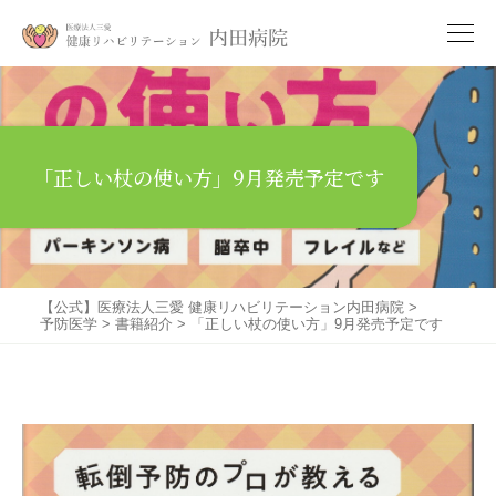
「正しい杖の使い方」9月発売予定です
【公式】医療法人三愛 健康リハビリテーション内田病院
>
予防医学
>
書籍紹介
>
「正しい杖の使い方」9月発売予定です